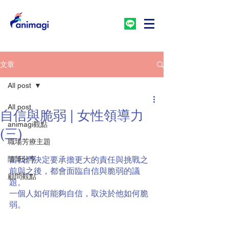
文章
All post
All post
自信與脆弱 | 女性領導力
animagi觀點
(三)
職場芳療主題
隨筆分享
當我們決定要承擔更大的責任與挑戰之
前與之後，都會面臨自信與脆弱的議
顧問觀點
題。
一個人如何能夠自信，取決於他如何脆
弱。