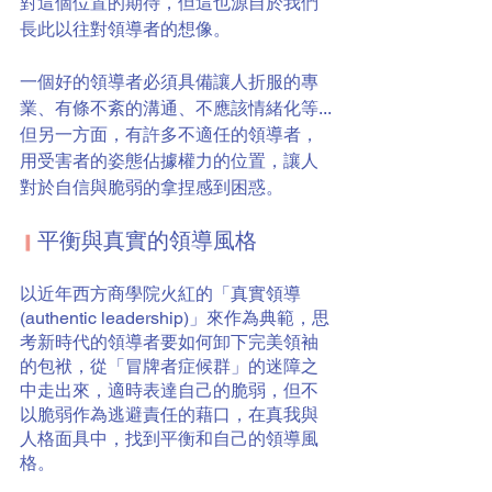
對這個位置的期待，但這也源自於我們
長此以往對領導者的想像。
一個好的領導者必須具備讓人折服的專
業、有條不紊的溝通、不應該情緒化等...
但另一方面，有許多不適任的領導者，
用受害者的姿態佔據權力的位置，讓人
對於自信與脆弱的拿捏感到困惑。
平衡與真實的領導風格
▎
以近年西方商學院火紅的「真實領導
(authentic leadership)」來作為典範，思
考新時代的領導者要如何卸下完美領袖
的包袱，從「冒牌者症候群」的迷障之
中走出來，適時表達自己的脆弱，但不
以脆弱作為逃避責任的藉口，在真我與
人格面具中，找到平衡和自己的領導風
格。