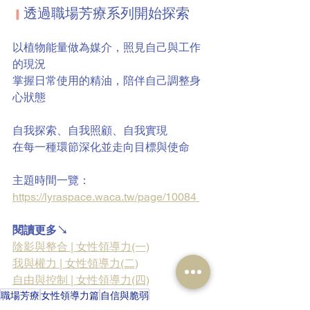
透過職場芳療系列開始探索
▎
以植物能量做為媒介，照見自己與工作
的現況
掌握日常使用的精油，陪伴自己調整身
心狀態
自我探索、自我照顧、自我實現
在每一種環節深化並走向目標與使命
主題時間一覽：
https://lyraspace.waca.tw/page/10084 
閱讀更多↘
陰影與整合 | 女性領導力(一)
我與權力 | 女性領導力(二)
自由與控制 | 女性領導力(四)
職場芳療
女性領導力篇
自信與脆弱