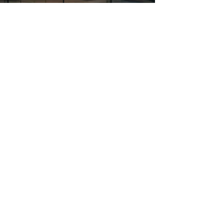
「當組織的邏輯管理走到極限，
我們必須回到『人』的狀態，尋找
突破的動能。」
跨界轉譯：從商業邏輯到人類科學
在高度變動的商業環境中，許多溝通卡關與決
策失誤，並非源於能力不足，而是關鍵人才的