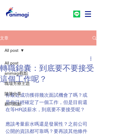
文章
All post
All post
轉職錦囊：到底要不要接受
animagi觀點
這個工作呢？
職場芳療主題
隨筆分享
你最近成功獲得幾次面試機會了嗎？或
是你已經確定了一個工作，但是目前還
顧問觀點
在等HR談薪水，到底要不要接受呢？
應該考量薪水嗎還是發展性？之前公司
公開的資訊都可靠嗎？要再談其他條件