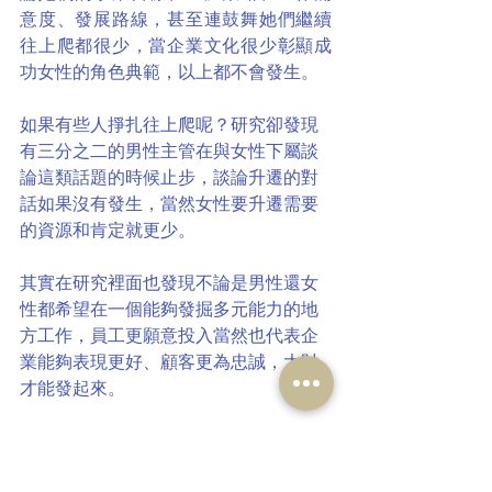
意度、發展路線，甚至連鼓舞她們繼續
往上爬都很少，當企業文化很少彰顯成
功女性的角色典範，以上都不會發生。
如果有些人掙扎往上爬呢？研究卻發現
有三分之二的男性主管在與女性下屬談
論這類話題的時候止步，談論升遷的對
話如果沒有發生，當然女性要升遷需要
的資源和肯定就更少。
其實在研究裡面也發現不論是男性還女
性都希望在一個能夠發掘多元能力的地
方工作，員工更願意投入當然也代表企
業能夠表現更好、顧客更為忠誠，大財
才能發起來。
想想看一個只有男性想升遷、想追求卓
越表現的公司，跟不分性別大家都一致