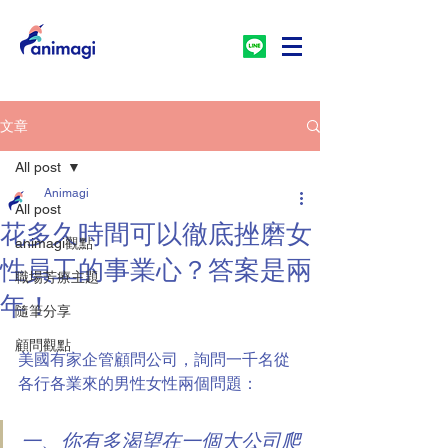
文章
All post
Animagi
All post
花多久時間可以徹底挫磨女
animagi觀點
性員工的事業心？答案是兩
職場芳療主題
年！
隨筆分享
顧問觀點
美國有家企管顧問公司，詢問一千名從
各行各業來的男性女性兩個問題：
一、你有多渴望在一個大公司爬