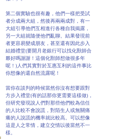
第二個實驗也很有趣，他們一樣把受試
者分成兩大組，然後再兩兩成對，有一
大組引導他們互相進行各種自我揭露，
另一大組就隨便他們亂聊。結果發現前
者更容易變成朋友，甚至還有因此步入
結婚禮堂(要開月老銀行可以找化獸師合
夥好嗎謝謝！這個化獸師想做很多年
呢！)人們其實對於互惠互利的這件事比
你想像的還自然流露呢！
當你在談判的時候當然你沒有想要跟對
方步入禮堂(有的話那你更需要這樣做)，
但研究發現說人們對那些他們較為信任
的人比較不會說謊，對陌生人或無關痛
癢的人說謊的機率就比較高。可以想像
這是人之常情，建立交情以後當然不一
樣。