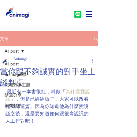
文章
All post
Animagi
All post
當你跟不夠誠實的對手坐上
animagi觀點
談判桌
職場芳療主題
 最近有一本書很紅，叫做「
為什麼愛說
隨筆分享
謊
」，但是已經絕版了，大家可以改看
顧問觀點
化獸師這篇。因為你知道他為什麼愛說
謊之後，還是要知道如何跟很會說謊的
人工作對吧！ 