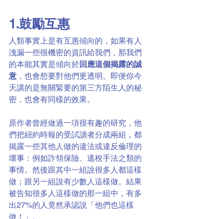
1.鼓勵互惠
人類事實上是有互惠傾向的，如果有人
洩漏一些很機密的資訊給我們，那我們
的本能其實是傾向於
回應這個揭露的誠
意
，也會想要對他們更透明。即便你今
天講的是無關緊要的第三方陌生人的秘
密，也會有同樣的效果。
原作者曾經做過一項很有趣的研究，他
們把紐約時報的受試讀者分成兩組，都
揭露一些其他人做的違法或違反倫理的
壞事：例如詐領保險、逃稅手法之類的
事情。然後跟其中一組說很多人都這樣
做；跟另一組說有少數人這樣做。結果
被告知很多人這樣做的那一組中，有多
出27%的人竟然承認說「他們也這樣
做！」。