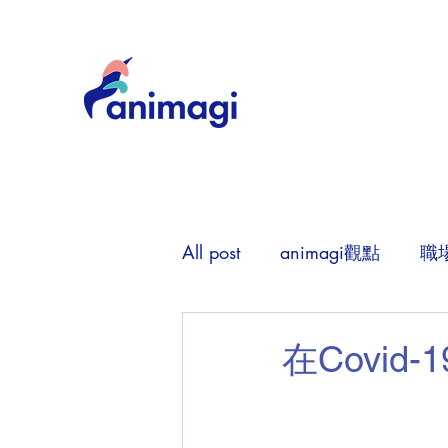
All post
animagi觀點
職
在Covi