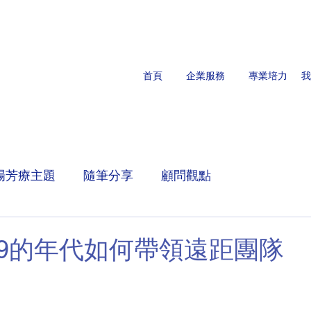
首頁
企業服務
專業培力
我
場芳療主題
隨筆分享
顧問觀點
d-19的年代如何帶領遠距團隊