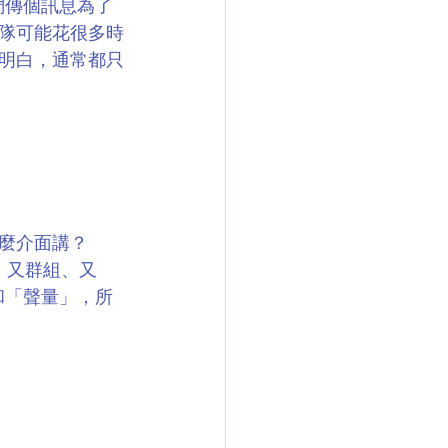
們傳個訊息為了
隊可能花很多時
明白，通常都只
麼介面講？
、又群組、又
和「聲量」，所