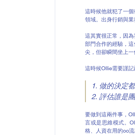
這時候他就犯了一個
領域。出身行銷與業
這其實很正常，因為
部門合作的經驗，這
尖，但卻瞬間坐上一
這時候Ollie需要謹
1. 做的決
2. 評估誰
要做到這兩件事，O
言或是思維模式。O
格、人資在用的oo