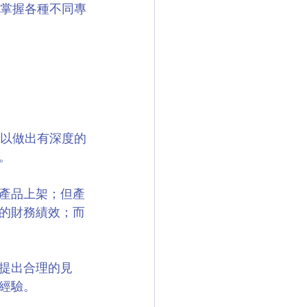
掌握各種不同專
以做出有深度的
。
新產品上架；但產
的財務績效；而
提出合理的見
經驗。