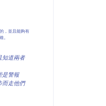
的，並且能夠有
維。
且知道兩者
些是警報
步而走他們