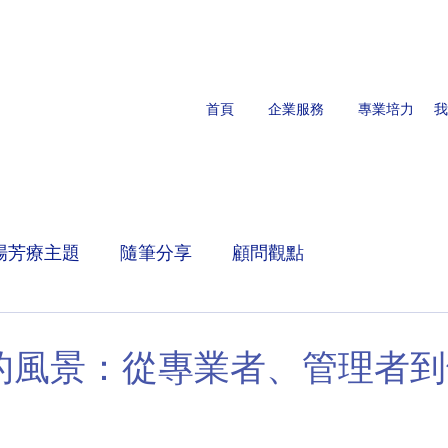
首頁
企業服務
專業培力
我
場芳療主題
隨筆分享
顧問觀點
的風景：從專業者、管理者到